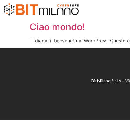
Ciao mondo!
Ti diamo il benvenuto in WordPress. Questo è i
BitMilano S.r.l.s –