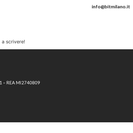
info@bitmilano.it
 a scrivere!
0961 – REA MI2740809